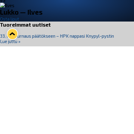
VS
Lukko — Ilves
Osta liput
Tuoreimmat uutiset
33. Pitsiturnaus päätökseen – HPK nappasi Knypyl-pystin
Lue juttu »
Otteluliput juhlakaudelle 26–27 nyt myynnissä!
Lue juttu »
Kiekko-Espoo voittaa historian ensimmäisen naisten
Pitsiturnauksen
Lue juttu »
Pitsiturnauksen päiväliput on loppuunmyyty – Pitsitunnelmaan
pääset myös Marina Vistan terassilla
Lue juttu »
Lukko ja pirkanmaalainen vaatevalmistaja Nousu yhteistyöhön
Lue juttu »
Seuraa Lukkoa somessa