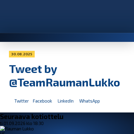
30.08.2025
Tweet by
@TeamRaumanLukko
Twitter
Facebook
LinkedIn
WhatsApp
Seuraava kotiottelu
ti 01.09.2026 klo 18:30