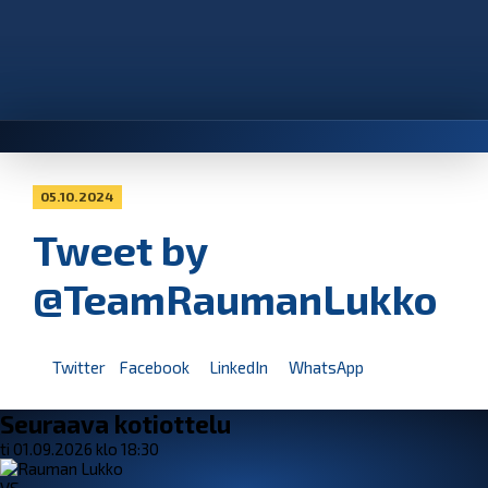
05.10.2024
Tweet by
@TeamRaumanLukko
Twitter
Facebook
LinkedIn
WhatsApp
Seuraava kotiottelu
ti 01.09.2026 klo 18:30