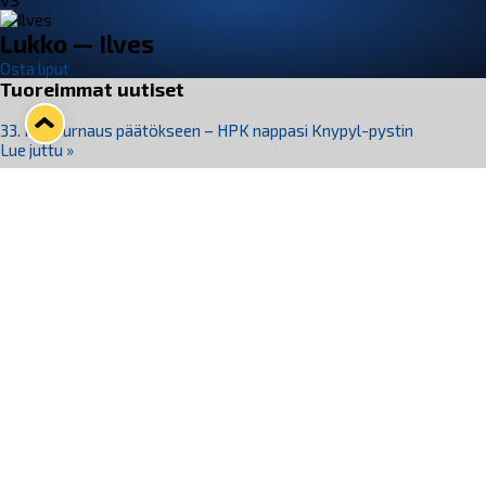
VS
Lukko — Ilves
Osta liput
Tuoreimmat uutiset
33. Pitsiturnaus päätökseen – HPK nappasi Knypyl-pystin
Lue juttu »
Otteluliput juhlakaudelle 26–27 nyt myynnissä!
Lue juttu »
Kiekko-Espoo voittaa historian ensimmäisen naisten
Pitsiturnauksen
Lue juttu »
Pitsiturnauksen päiväliput on loppuunmyyty – Pitsitunnelmaan
pääset myös Marina Vistan terassilla
Lue juttu »
Lukko ja pirkanmaalainen vaatevalmistaja Nousu yhteistyöhön
Lue juttu »
Seuraa Lukkoa somessa