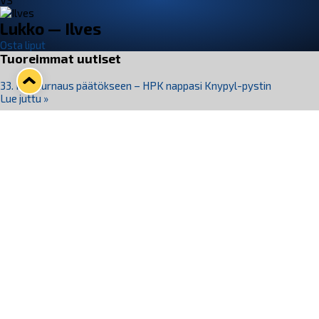
VS
Lukko — Ilves
Osta liput
Tuoreimmat uutiset
33. Pitsiturnaus päätökseen – HPK nappasi Knypyl-pystin
Lue juttu »
Otteluliput juhlakaudelle 26–27 nyt myynnissä!
Lue juttu »
Kiekko-Espoo voittaa historian ensimmäisen naisten
Pitsiturnauksen
Lue juttu »
Pitsiturnauksen päiväliput on loppuunmyyty – Pitsitunnelmaan
pääset myös Marina Vistan terassilla
Lue juttu »
Lukko ja pirkanmaalainen vaatevalmistaja Nousu yhteistyöhön
Lue juttu »
Seuraa Lukkoa somessa