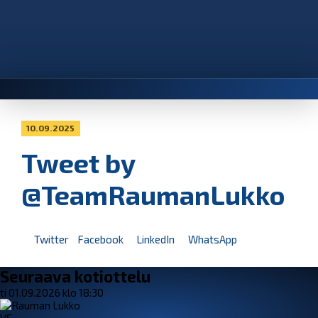
10.09.2025
Tweet by
@TeamRaumanLukko
Twitter
Facebook
LinkedIn
WhatsApp
Seuraava kotiottelu
ti 01.09.2026 klo 18:30