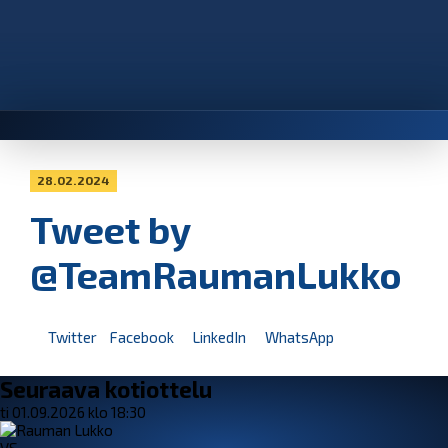
28.02.2024
Tweet by
@TeamRaumanLukko
Twitter
Facebook
LinkedIn
WhatsApp
Seuraava kotiottelu
ti 01.09.2026 klo 18:30