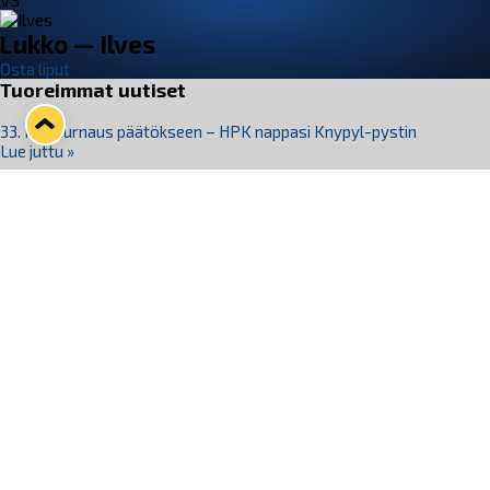
VS
Lukko — Ilves
Osta liput
Tuoreimmat uutiset
33. Pitsiturnaus päätökseen – HPK nappasi Knypyl-pystin
Lue juttu »
Otteluliput juhlakaudelle 26–27 nyt myynnissä!
Lue juttu »
Kiekko-Espoo voittaa historian ensimmäisen naisten
Pitsiturnauksen
Lue juttu »
Pitsiturnauksen päiväliput on loppuunmyyty – Pitsitunnelmaan
pääset myös Marina Vistan terassilla
Lue juttu »
Lukko ja pirkanmaalainen vaatevalmistaja Nousu yhteistyöhön
Lue juttu »
Seuraa Lukkoa somessa