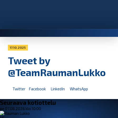
17.10.2025
Tweet by
@TeamRaumanLukko
Twitter
Facebook
LinkedIn
WhatsApp
Seuraava kotiottelu
pe 07.08.2026 klo 10:00