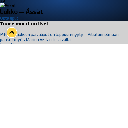
VS
Lukko — Ässät
Osta liput
Tuoreimmat uutiset
Pitsiturnauksen päiväliput on loppuunmyyty – Pitsitunnelmaan
pääset myös Marina Vistan terassilla
Lue juttu »
Lukko ja pirkanmaalainen vaatevalmistaja Nousu yhteistyöhön
Lue juttu »
Aapo Vanninen Nuorten Leijonien mukana
Lue juttu »
Rauman Lukko Oy on ostanut Marina Vista Oy:n liiketoiminnan
Raumalta
Lue juttu »
Varausviikonloppu oli kiireinen Jakub Florisille
Lue juttu »
Seuraa Lukkoa somessa