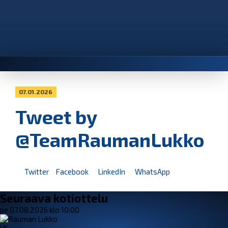
07.01.2026
Tweet by
@TeamRaumanLukko
Twitter
Facebook
LinkedIn
WhatsApp
Seuraava kotiottelu
pe 07.08.2026 klo 10:00