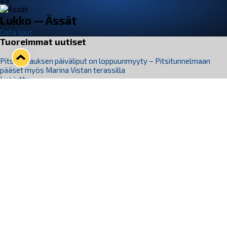
VS
Lukko — Ässät
Osta liput
Tuoreimmat uutiset
Pitsiturnauksen päiväliput on loppuunmyyty – Pitsitunnelmaan
pääset myös Marina Vistan terassilla
Lue juttu »
Lukko ja pirkanmaalainen vaatevalmistaja Nousu yhteistyöhön
Lue juttu »
Aapo Vanninen Nuorten Leijonien mukana
Lue juttu »
Rauman Lukko Oy on ostanut Marina Vista Oy:n liiketoiminnan
Raumalta
Lue juttu »
Varausviikonloppu oli kiireinen Jakub Florisille
Lue juttu »
Seuraa Lukkoa somessa