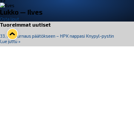
VS
Lukko — Ilves
Osta liput
Tuoreimmat uutiset
33. Pitsiturnaus päätökseen – HPK nappasi Knypyl-pystin
Lue juttu »
Otteluliput juhlakaudelle 26–27 nyt myynnissä!
Lue juttu »
Kiekko-Espoo voittaa historian ensimmäisen naisten
Pitsiturnauksen
Lue juttu »
Pitsiturnauksen päiväliput on loppuunmyyty – Pitsitunnelmaan
pääset myös Marina Vistan terassilla
Lue juttu »
Lukko ja pirkanmaalainen vaatevalmistaja Nousu yhteistyöhön
Lue juttu »
Seuraa Lukkoa somessa