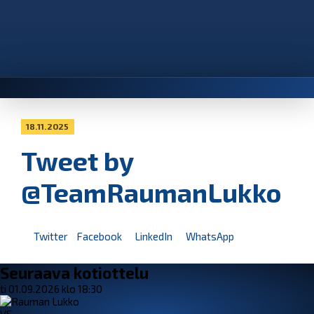
18.11.2025
Tweet by
@TeamRaumanLukko
Twitter
Facebook
LinkedIn
WhatsApp
Seuraava kotiottelu
ti 01.09.2026 klo 18:30