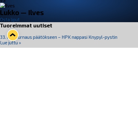
VS
Lukko — Ilves
Osta liput
Tuoreimmat uutiset
33. Pitsiturnaus päätökseen – HPK nappasi Knypyl-pystin
Lue juttu »
Otteluliput juhlakaudelle 26–27 nyt myynnissä!
Lue juttu »
Kiekko-Espoo voittaa historian ensimmäisen naisten
Pitsiturnauksen
Lue juttu »
Pitsiturnauksen päiväliput on loppuunmyyty – Pitsitunnelmaan
pääset myös Marina Vistan terassilla
Lue juttu »
Lukko ja pirkanmaalainen vaatevalmistaja Nousu yhteistyöhön
Lue juttu »
Seuraa Lukkoa somessa