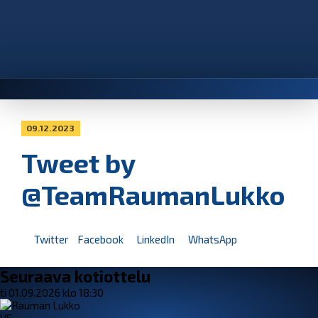
09.12.2023
Tweet by
@TeamRaumanLukko
Twitter
Facebook
LinkedIn
WhatsApp
Seuraava kotiottelu
ti 01.09.2026 klo 18:30