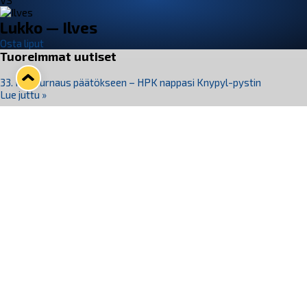
VS
Lukko — Ilves
Osta liput
Tuoreimmat uutiset
33. Pitsiturnaus päätökseen – HPK nappasi Knypyl-pystin
Lue juttu »
Otteluliput juhlakaudelle 26–27 nyt myynnissä!
Lue juttu »
Kiekko-Espoo voittaa historian ensimmäisen naisten
Pitsiturnauksen
Lue juttu »
Pitsiturnauksen päiväliput on loppuunmyyty – Pitsitunnelmaan
pääset myös Marina Vistan terassilla
Lue juttu »
Lukko ja pirkanmaalainen vaatevalmistaja Nousu yhteistyöhön
Lue juttu »
Seuraa Lukkoa somessa