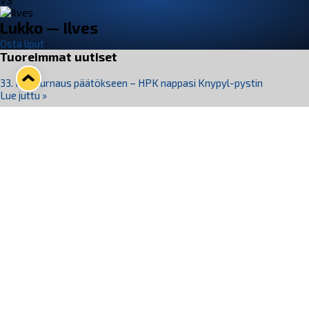
VS
Lukko — Ilves
Osta liput
Tuoreimmat uutiset
33. Pitsiturnaus päätökseen – HPK nappasi Knypyl-pystin
Lue juttu »
Otteluliput juhlakaudelle 26–27 nyt myynnissä!
Lue juttu »
Kiekko-Espoo voittaa historian ensimmäisen naisten
Pitsiturnauksen
Lue juttu »
Pitsiturnauksen päiväliput on loppuunmyyty – Pitsitunnelmaan
pääset myös Marina Vistan terassilla
Lue juttu »
Lukko ja pirkanmaalainen vaatevalmistaja Nousu yhteistyöhön
Lue juttu »
Seuraa Lukkoa somessa