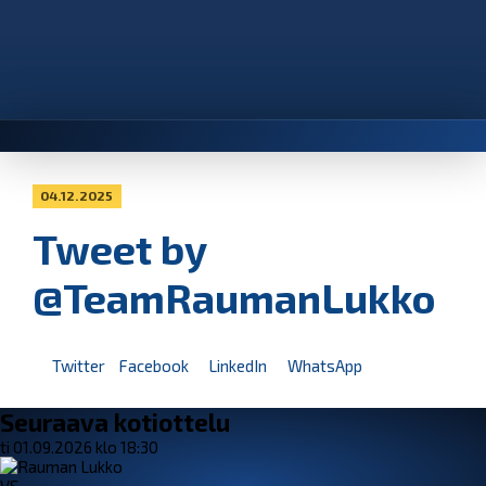
04.12.2025
Tweet by
@TeamRaumanLukko
Twitter
Facebook
LinkedIn
WhatsApp
Seuraava kotiottelu
ti 01.09.2026 klo 18:30