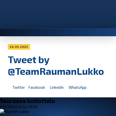
26.03.2025
Tweet by
@TeamRaumanLukko
Twitter
Facebook
LinkedIn
WhatsApp
Seuraava kotiottelu
ti 01.09.2026 klo 18:30