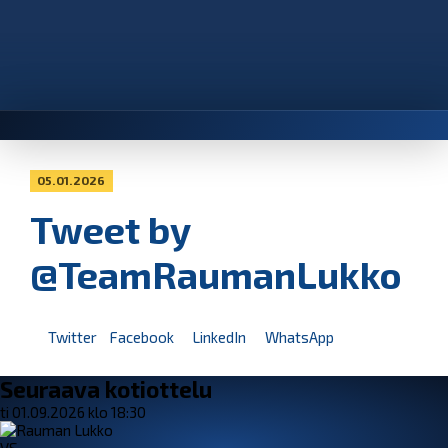
05.01.2026
Tweet by
@TeamRaumanLukko
Twitter
Facebook
LinkedIn
WhatsApp
Seuraava kotiottelu
ti 01.09.2026 klo 18:30