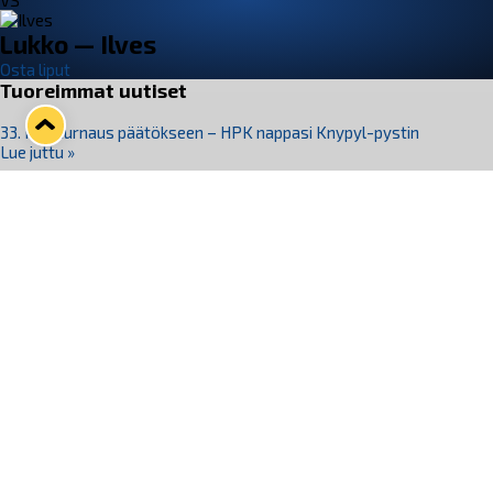
VS
Lukko — Ilves
Osta liput
Tuoreimmat uutiset
33. Pitsiturnaus päätökseen – HPK nappasi Knypyl-pystin
Lue juttu »
Otteluliput juhlakaudelle 26–27 nyt myynnissä!
Lue juttu »
Kiekko-Espoo voittaa historian ensimmäisen naisten
Pitsiturnauksen
Lue juttu »
Pitsiturnauksen päiväliput on loppuunmyyty – Pitsitunnelmaan
pääset myös Marina Vistan terassilla
Lue juttu »
Lukko ja pirkanmaalainen vaatevalmistaja Nousu yhteistyöhön
Lue juttu »
Seuraa Lukkoa somessa