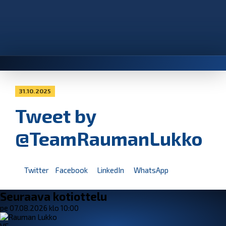
31.10.2025
Tweet by
@TeamRaumanLukko
Twitter
Facebook
LinkedIn
WhatsApp
Seuraava kotiottelu
pe 07.08.2026 klo 10:00