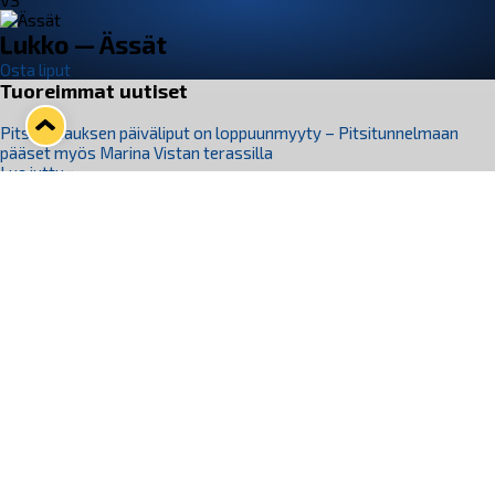
VS
Lukko — Ässät
Osta liput
Tuoreimmat uutiset
Pitsiturnauksen päiväliput on loppuunmyyty – Pitsitunnelmaan
pääset myös Marina Vistan terassilla
Lue juttu »
Lukko ja pirkanmaalainen vaatevalmistaja Nousu yhteistyöhön
Lue juttu »
Aapo Vanninen Nuorten Leijonien mukana
Lue juttu »
Rauman Lukko Oy on ostanut Marina Vista Oy:n liiketoiminnan
Raumalta
Lue juttu »
Varausviikonloppu oli kiireinen Jakub Florisille
Lue juttu »
Seuraa Lukkoa somessa