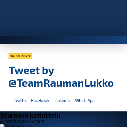
14.09.2023
Tweet by
@TeamRaumanLukko
Twitter
Facebook
LinkedIn
WhatsApp
Seuraava kotiottelu
pe 07.08.2026 klo 10:00