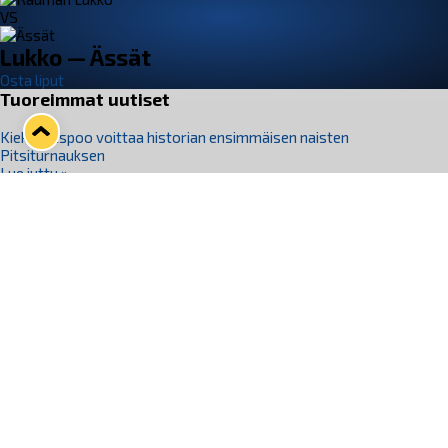
VS
Lukko — Ässät
Osta liput
Tuoreimmat uutiset
Kiekko-Espoo voittaa historian ensimmäisen naisten
Pitsiturnauksen
Lue juttu »
Pitsiturnauksen päiväliput on loppuunmyyty – Pitsitunnelmaan
pääset myös Marina Vistan terassilla
Lue juttu »
Lukko ja pirkanmaalainen vaatevalmistaja Nousu yhteistyöhön
Lue juttu »
Aapo Vanninen Nuorten Leijonien mukana
Lue juttu »
Rauman Lukko Oy on ostanut Marina Vista Oy:n liiketoiminnan
Raumalta
Lue juttu »