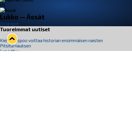
VS
Lukko — Ässät
Osta liput
Tuoreimmat uutiset
Kiekko-Espoo voittaa historian ensimmäisen naisten
Pitsiturnauksen
Lue juttu »
Pitsiturnauksen päiväliput on loppuunmyyty – Pitsitunnelmaan
pääset myös Marina Vistan terassilla
Lue juttu »
Lukko ja pirkanmaalainen vaatevalmistaja Nousu yhteistyöhön
Lue juttu »
Aapo Vanninen Nuorten Leijonien mukana
Lue juttu »
Rauman Lukko Oy on ostanut Marina Vista Oy:n liiketoiminnan
Raumalta
Lue juttu »