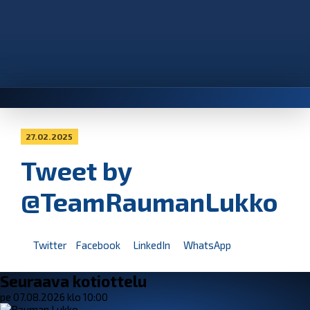
27.02.2025
Tweet by
@TeamRaumanLukko
Twitter
Facebook
LinkedIn
WhatsApp
Seuraava kotiottelu
pe 07.08.2026 klo 10:00