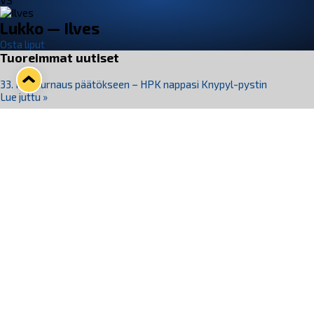
VS
Lukko — Ilves
Osta liput
Tuoreimmat uutiset
33. Pitsiturnaus päätökseen – HPK nappasi Knypyl-pystin
Lue juttu »
Otteluliput juhlakaudelle 26–27 nyt myynnissä!
Lue juttu »
Kiekko-Espoo voittaa historian ensimmäisen naisten
Pitsiturnauksen
Lue juttu »
Pitsiturnauksen päiväliput on loppuunmyyty – Pitsitunnelmaan
pääset myös Marina Vistan terassilla
Lue juttu »
Lukko ja pirkanmaalainen vaatevalmistaja Nousu yhteistyöhön
Lue juttu »
Seuraa Lukkoa somessa