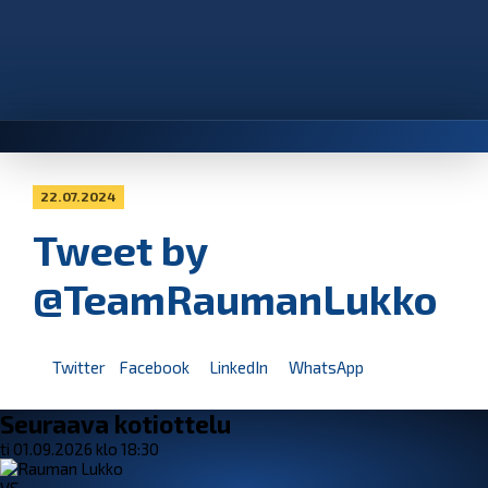
22.07.2024
Tweet by
@TeamRaumanLukko
Twitter
Facebook
LinkedIn
WhatsApp
Seuraava kotiottelu
ti 01.09.2026 klo 18:30