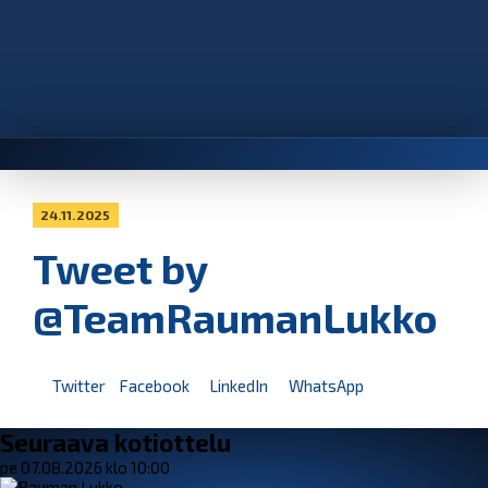
24.11.2025
Tweet by
@TeamRaumanLukko
Twitter
Facebook
LinkedIn
WhatsApp
Seuraava kotiottelu
pe 07.08.2026 klo 10:00