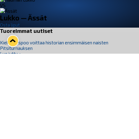
VS
Lukko — Ässät
Osta liput
Tuoreimmat uutiset
Kiekko-Espoo voittaa historian ensimmäisen naisten
Pitsiturnauksen
Lue juttu »
Pitsiturnauksen päiväliput on loppuunmyyty – Pitsitunnelmaan
pääset myös Marina Vistan terassilla
Lue juttu »
Lukko ja pirkanmaalainen vaatevalmistaja Nousu yhteistyöhön
Lue juttu »
Aapo Vanninen Nuorten Leijonien mukana
Lue juttu »
Rauman Lukko Oy on ostanut Marina Vista Oy:n liiketoiminnan
Raumalta
Lue juttu »