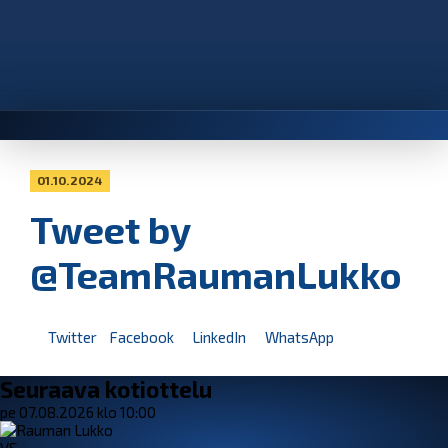
01.10.2024
Tweet by
@TeamRaumanLukko
Twitter
Facebook
LinkedIn
WhatsApp
Seuraava kotiottelu
pe 07.08.2026 klo 10:00