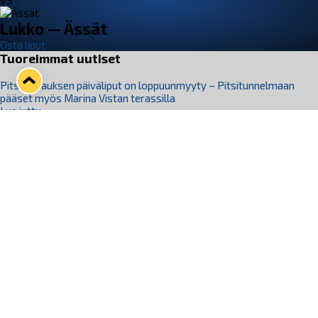
VS
Lukko — Ässät
Osta liput
Tuoreimmat uutiset
Pitsiturnauksen päiväliput on loppuunmyyty – Pitsitunnelmaan
pääset myös Marina Vistan terassilla
Lue juttu »
Lukko ja pirkanmaalainen vaatevalmistaja Nousu yhteistyöhön
Lue juttu »
Aapo Vanninen Nuorten Leijonien mukana
Lue juttu »
Rauman Lukko Oy on ostanut Marina Vista Oy:n liiketoiminnan
Raumalta
Lue juttu »
Varausviikonloppu oli kiireinen Jakub Florisille
Lue juttu »
Seuraa Lukkoa somessa