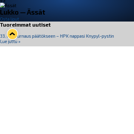
VS
Lukko — Ässät
Osta liput
Tuoreimmat uutiset
33. Pitsiturnaus päätökseen – HPK nappasi Knypyl-pystin
Lue juttu »
Otteluliput juhlakaudelle 26–27 nyt myynnissä!
Lue juttu »
Kiekko-Espoo voittaa historian ensimmäisen naisten
Pitsiturnauksen
Lue juttu »
Pitsiturnauksen päiväliput on loppuunmyyty – Pitsitunnelmaan
pääset myös Marina Vistan terassilla
Lue juttu »
Lukko ja pirkanmaalainen vaatevalmistaja Nousu yhteistyöhön
Lue juttu »
Seuraa Lukkoa somessa