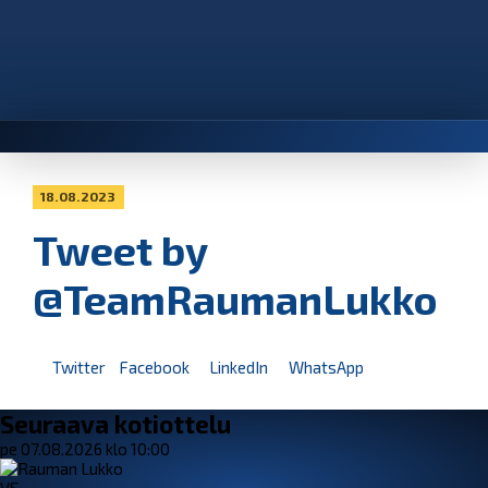
18.08.2023
Tweet by
@TeamRaumanLukko
Twitter
Facebook
LinkedIn
WhatsApp
Seuraava kotiottelu
pe 07.08.2026 klo 10:00