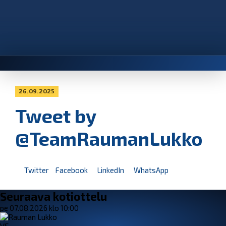
26.09.2025
Tweet by
@TeamRaumanLukko
Twitter
Facebook
LinkedIn
WhatsApp
Seuraava kotiottelu
pe 07.08.2026 klo 10:00