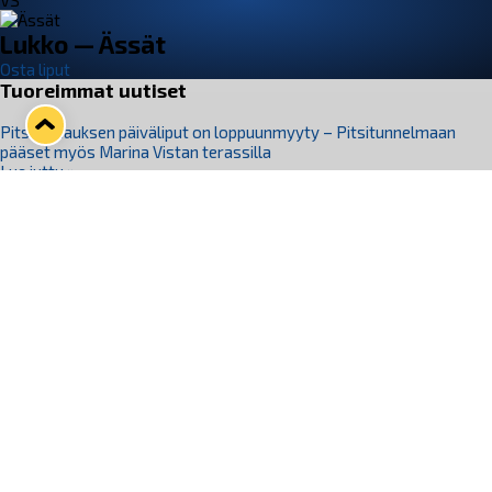
VS
Lukko — Ässät
Osta liput
Tuoreimmat uutiset
Pitsiturnauksen päiväliput on loppuunmyyty – Pitsitunnelmaan
pääset myös Marina Vistan terassilla
Lue juttu »
Lukko ja pirkanmaalainen vaatevalmistaja Nousu yhteistyöhön
Lue juttu »
Aapo Vanninen Nuorten Leijonien mukana
Lue juttu »
Rauman Lukko Oy on ostanut Marina Vista Oy:n liiketoiminnan
Raumalta
Lue juttu »
Varausviikonloppu oli kiireinen Jakub Florisille
Lue juttu »
Seuraa Lukkoa somessa