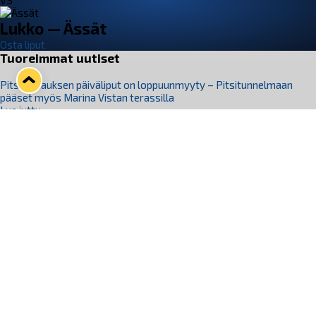
VS
Lukko — Ässät
Osta liput
Tuoreimmat uutiset
Pitsiturnauksen päiväliput on loppuunmyyty – Pitsitunnelmaan
pääset myös Marina Vistan terassilla
Lue juttu »
Lukko ja pirkanmaalainen vaatevalmistaja Nousu yhteistyöhön
Lue juttu »
Aapo Vanninen Nuorten Leijonien mukana
Lue juttu »
Rauman Lukko Oy on ostanut Marina Vista Oy:n liiketoiminnan
Raumalta
Lue juttu »
Varausviikonloppu oli kiireinen Jakub Florisille
Lue juttu »
Seuraa Lukkoa somessa