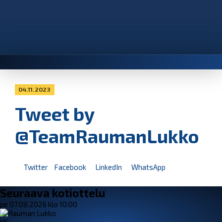
04.11.2023
Tweet by
@TeamRaumanLukko
Twitter
Facebook
LinkedIn
WhatsApp
Seuraava kotiottelu
pe 07.08.2026 klo 10:00