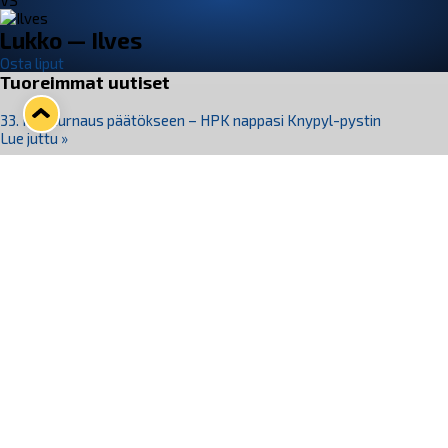
VS
Lukko — Ilves
Osta liput
Tuoreimmat uutiset
33. Pitsiturnaus päätökseen – HPK nappasi Knypyl-pystin
Lue juttu »
Otteluliput juhlakaudelle 26–27 nyt myynnissä!
Lue juttu »
Kiekko-Espoo voittaa historian ensimmäisen naisten
Pitsiturnauksen
Lue juttu »
Pitsiturnauksen päiväliput on loppuunmyyty – Pitsitunnelmaan
pääset myös Marina Vistan terassilla
Lue juttu »
Lukko ja pirkanmaalainen vaatevalmistaja Nousu yhteistyöhön
Lue juttu »
Seuraa Lukkoa somessa