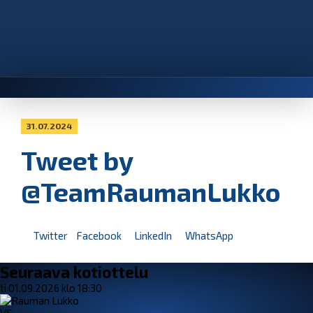
31.07.2024
Tweet by
@TeamRaumanLukko
Twitter
Facebook
LinkedIn
WhatsApp
Seuraava kotiottelu
ti 01.09.2026 klo 18:30