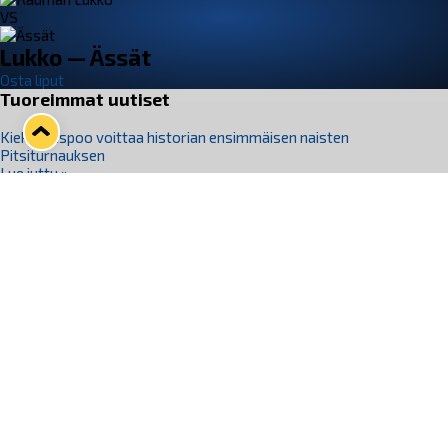
VS
Lukko — Ässät
Osta liput
Tuoreimmat uutiset
Kiekko-Espoo voittaa historian ensimmäisen naisten
Pitsiturnauksen
Lue juttu »
Pitsiturnauksen päiväliput on loppuunmyyty – Pitsitunnelmaan
pääset myös Marina Vistan terassilla
Lue juttu »
Lukko ja pirkanmaalainen vaatevalmistaja Nousu yhteistyöhön
Lue juttu »
Aapo Vanninen Nuorten Leijonien mukana
Lue juttu »
Rauman Lukko Oy on ostanut Marina Vista Oy:n liiketoiminnan
Raumalta
Lue juttu »