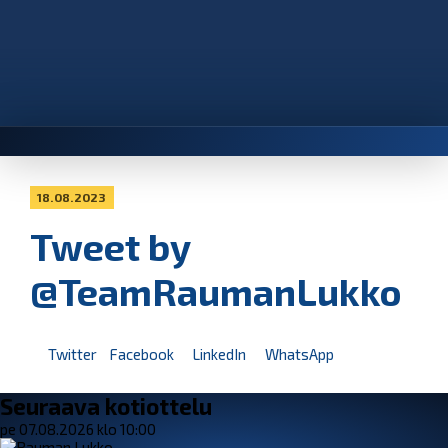
18.08.2023
Tweet by
@TeamRaumanLukko
Twitter
Facebook
LinkedIn
WhatsApp
Seuraava kotiottelu
pe 07.08.2026 klo 10:00