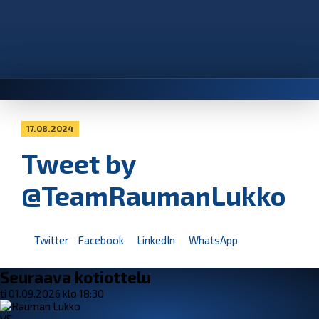
17.08.2024
Tweet by
@TeamRaumanLukko
Twitter
Facebook
LinkedIn
WhatsApp
Seuraava kotiottelu
ti 01.09.2026 klo 18:30