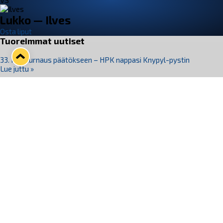
VS
Lukko — Ilves
Osta liput
Tuoreimmat uutiset
33. Pitsiturnaus päätökseen – HPK nappasi Knypyl-pystin
Lue juttu »
Otteluliput juhlakaudelle 26–27 nyt myynnissä!
Lue juttu »
Kiekko-Espoo voittaa historian ensimmäisen naisten
Pitsiturnauksen
Lue juttu »
Pitsiturnauksen päiväliput on loppuunmyyty – Pitsitunnelmaan
pääset myös Marina Vistan terassilla
Lue juttu »
Lukko ja pirkanmaalainen vaatevalmistaja Nousu yhteistyöhön
Lue juttu »
Seuraa Lukkoa somessa