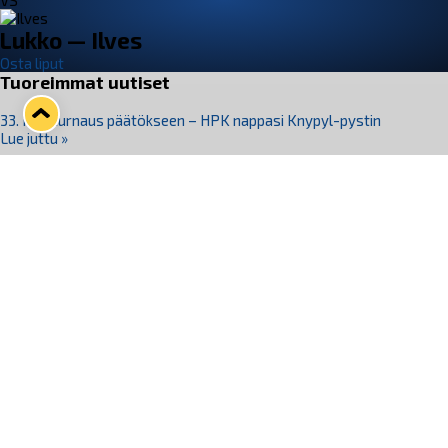
VS
Lukko — Ilves
Osta liput
Tuoreimmat uutiset
33. Pitsiturnaus päätökseen – HPK nappasi Knypyl-pystin
Lue juttu »
Otteluliput juhlakaudelle 26–27 nyt myynnissä!
Lue juttu »
Kiekko-Espoo voittaa historian ensimmäisen naisten
Pitsiturnauksen
Lue juttu »
Pitsiturnauksen päiväliput on loppuunmyyty – Pitsitunnelmaan
pääset myös Marina Vistan terassilla
Lue juttu »
Lukko ja pirkanmaalainen vaatevalmistaja Nousu yhteistyöhön
Lue juttu »
Seuraa Lukkoa somessa