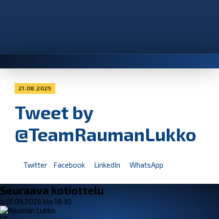
21.08.2025
Tweet by
@TeamRaumanLukko
Twitter
Facebook
LinkedIn
WhatsApp
Seuraava kotiottelu
ti 01.09.2026 klo 18:30