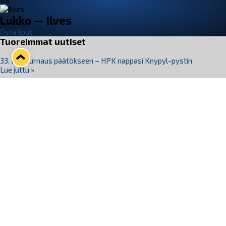
VS
Lukko — Ilves
Osta liput
Tuoreimmat uutiset
33. Pitsiturnaus päätökseen – HPK nappasi Knypyl-pystin
Lue juttu »
Otteluliput juhlakaudelle 26–27 nyt myynnissä!
Lue juttu »
Kiekko-Espoo voittaa historian ensimmäisen naisten
Pitsiturnauksen
Lue juttu »
Pitsiturnauksen päiväliput on loppuunmyyty – Pitsitunnelmaan
pääset myös Marina Vistan terassilla
Lue juttu »
Lukko ja pirkanmaalainen vaatevalmistaja Nousu yhteistyöhön
Lue juttu »
Seuraa Lukkoa somessa