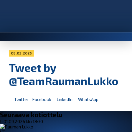
08.03.2025
Tweet by
@TeamRaumanLukko
Twitter
Facebook
LinkedIn
WhatsApp
Seuraava kotiottelu
ti 01.09.2026 klo 18:30