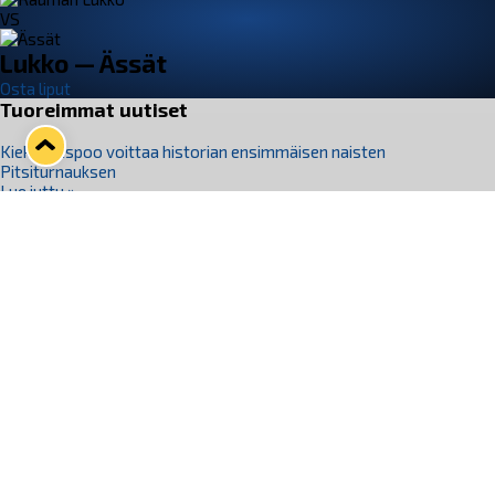
VS
Lukko — Ässät
Osta liput
Tuoreimmat uutiset
Kiekko-Espoo voittaa historian ensimmäisen naisten
Pitsiturnauksen
Lue juttu »
Pitsiturnauksen päiväliput on loppuunmyyty – Pitsitunnelmaan
pääset myös Marina Vistan terassilla
Lue juttu »
Lukko ja pirkanmaalainen vaatevalmistaja Nousu yhteistyöhön
Lue juttu »
Aapo Vanninen Nuorten Leijonien mukana
Lue juttu »
Rauman Lukko Oy on ostanut Marina Vista Oy:n liiketoiminnan
Raumalta
Lue juttu »