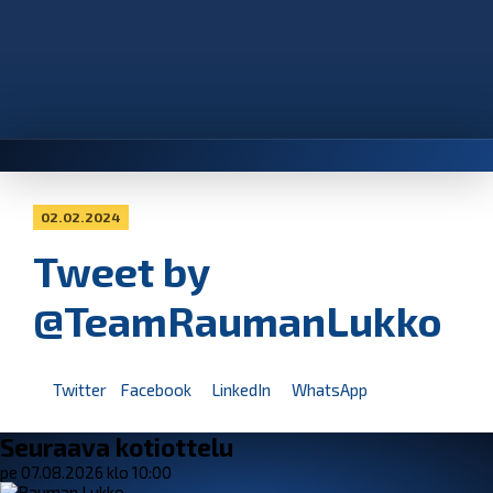
02.02.2024
Tweet by
@TeamRaumanLukko
Twitter
Facebook
LinkedIn
WhatsApp
Seuraava kotiottelu
pe 07.08.2026 klo 10:00