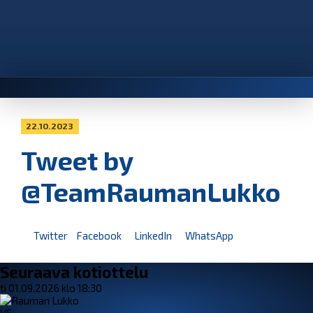
22.10.2023
Tweet by
@TeamRaumanLukko
Twitter
Facebook
LinkedIn
WhatsApp
Seuraava kotiottelu
ti 01.09.2026 klo 18:30