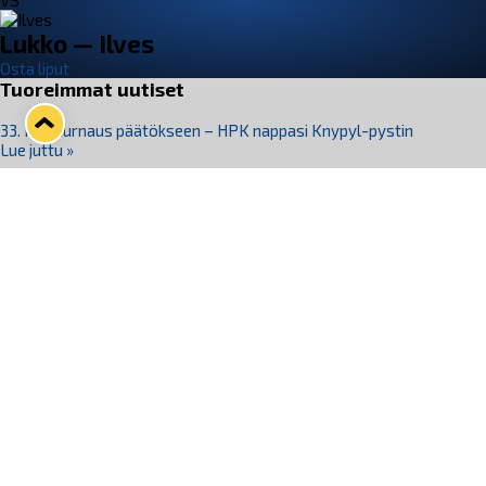
VS
Lukko — Ilves
Osta liput
Tuoreimmat uutiset
33. Pitsiturnaus päätökseen – HPK nappasi Knypyl-pystin
Lue juttu »
Otteluliput juhlakaudelle 26–27 nyt myynnissä!
Lue juttu »
Kiekko-Espoo voittaa historian ensimmäisen naisten
Pitsiturnauksen
Lue juttu »
Pitsiturnauksen päiväliput on loppuunmyyty – Pitsitunnelmaan
pääset myös Marina Vistan terassilla
Lue juttu »
Lukko ja pirkanmaalainen vaatevalmistaja Nousu yhteistyöhön
Lue juttu »
Seuraa Lukkoa somessa