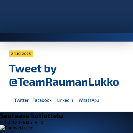
24.10.2025
Tweet by
@TeamRaumanLukko
Twitter
Facebook
LinkedIn
WhatsApp
Seuraava kotiottelu
ti 01.09.2026 klo 18:30