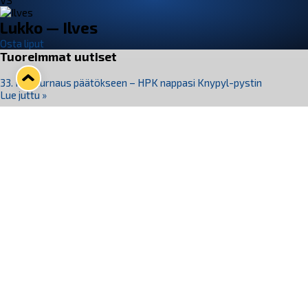
VS
Lukko — Ilves
Osta liput
Tuoreimmat uutiset
33. Pitsiturnaus päätökseen – HPK nappasi Knypyl-pystin
Lue juttu »
Otteluliput juhlakaudelle 26–27 nyt myynnissä!
Lue juttu »
Kiekko-Espoo voittaa historian ensimmäisen naisten
Pitsiturnauksen
Lue juttu »
Pitsiturnauksen päiväliput on loppuunmyyty – Pitsitunnelmaan
pääset myös Marina Vistan terassilla
Lue juttu »
Lukko ja pirkanmaalainen vaatevalmistaja Nousu yhteistyöhön
Lue juttu »
Seuraa Lukkoa somessa