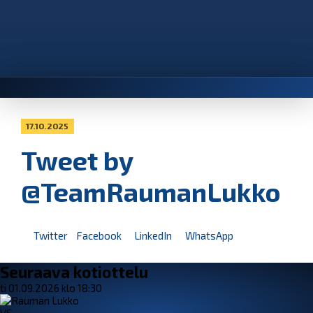
17.10.2025
Tweet by
@TeamRaumanLukko
Twitter
Facebook
LinkedIn
WhatsApp
Seuraava kotiottelu
ti 01.09.2026 klo 18:30