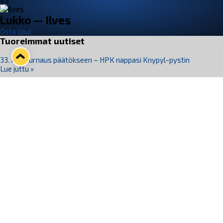
VS
Lukko — Ilves
Osta liput
Tuoreimmat uutiset
33. Pitsiturnaus päätökseen – HPK nappasi Knypyl-pystin
Lue juttu »
Otteluliput juhlakaudelle 26–27 nyt myynnissä!
Lue juttu »
Kiekko-Espoo voittaa historian ensimmäisen naisten
Pitsiturnauksen
Lue juttu »
Pitsiturnauksen päiväliput on loppuunmyyty – Pitsitunnelmaan
pääset myös Marina Vistan terassilla
Lue juttu »
Lukko ja pirkanmaalainen vaatevalmistaja Nousu yhteistyöhön
Lue juttu »
Seuraa Lukkoa somessa