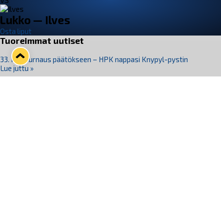
VS
Lukko — Ilves
Osta liput
Tuoreimmat uutiset
33. Pitsiturnaus päätökseen – HPK nappasi Knypyl-pystin
Lue juttu »
Otteluliput juhlakaudelle 26–27 nyt myynnissä!
Lue juttu »
Kiekko-Espoo voittaa historian ensimmäisen naisten
Pitsiturnauksen
Lue juttu »
Pitsiturnauksen päiväliput on loppuunmyyty – Pitsitunnelmaan
pääset myös Marina Vistan terassilla
Lue juttu »
Lukko ja pirkanmaalainen vaatevalmistaja Nousu yhteistyöhön
Lue juttu »
Seuraa Lukkoa somessa