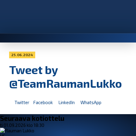
25.06.2024
Tweet by
@TeamRaumanLukko
Twitter
Facebook
LinkedIn
WhatsApp
Seuraava kotiottelu
ti 01.09.2026 klo 18:30