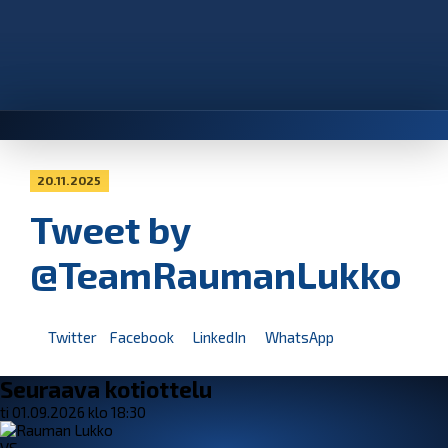
20.11.2025
Tweet by
@TeamRaumanLukko
Twitter
Facebook
LinkedIn
WhatsApp
Seuraava kotiottelu
ti 01.09.2026 klo 18:30