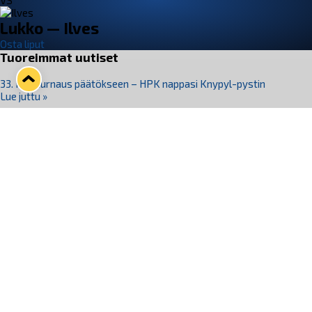
VS
Lukko — Ilves
Osta liput
Tuoreimmat uutiset
33. Pitsiturnaus päätökseen – HPK nappasi Knypyl-pystin
Lue juttu »
Otteluliput juhlakaudelle 26–27 nyt myynnissä!
Lue juttu »
Kiekko-Espoo voittaa historian ensimmäisen naisten
Pitsiturnauksen
Lue juttu »
Pitsiturnauksen päiväliput on loppuunmyyty – Pitsitunnelmaan
pääset myös Marina Vistan terassilla
Lue juttu »
Lukko ja pirkanmaalainen vaatevalmistaja Nousu yhteistyöhön
Lue juttu »
Seuraa Lukkoa somessa