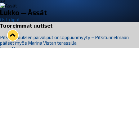
VS
Lukko — Ässät
Osta liput
Tuoreimmat uutiset
Pitsiturnauksen päiväliput on loppuunmyyty – Pitsitunnelmaan
pääset myös Marina Vistan terassilla
Lue juttu »
Lukko ja pirkanmaalainen vaatevalmistaja Nousu yhteistyöhön
Lue juttu »
Aapo Vanninen Nuorten Leijonien mukana
Lue juttu »
Rauman Lukko Oy on ostanut Marina Vista Oy:n liiketoiminnan
Raumalta
Lue juttu »
Varausviikonloppu oli kiireinen Jakub Florisille
Lue juttu »
Seuraa Lukkoa somessa