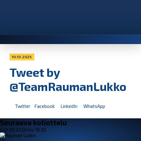
10.10.2025
Tweet by
@TeamRaumanLukko
Twitter
Facebook
LinkedIn
WhatsApp
Seuraava kotiottelu
ti 01.09.2026 klo 18:30