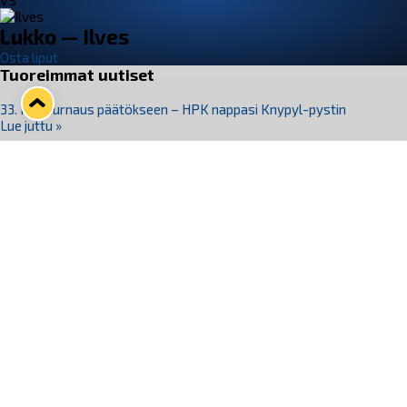
VS
Lukko — Ilves
Osta liput
Tuoreimmat uutiset
33. Pitsiturnaus päätökseen – HPK nappasi Knypyl-pystin
Lue juttu »
Otteluliput juhlakaudelle 26–27 nyt myynnissä!
Lue juttu »
Kiekko-Espoo voittaa historian ensimmäisen naisten
Pitsiturnauksen
Lue juttu »
Pitsiturnauksen päiväliput on loppuunmyyty – Pitsitunnelmaan
pääset myös Marina Vistan terassilla
Lue juttu »
Lukko ja pirkanmaalainen vaatevalmistaja Nousu yhteistyöhön
Lue juttu »
Seuraa Lukkoa somessa