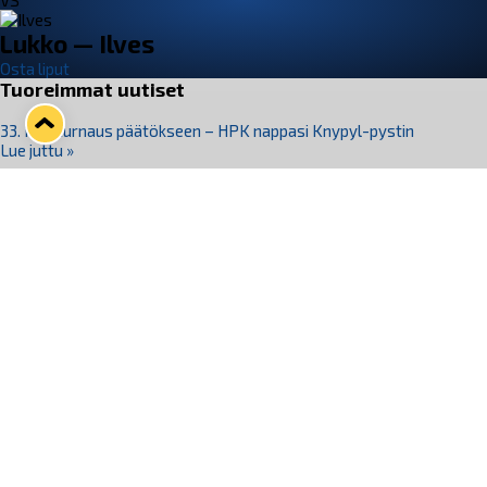
VS
Lukko — Ilves
Osta liput
Tuoreimmat uutiset
33. Pitsiturnaus päätökseen – HPK nappasi Knypyl-pystin
Lue juttu »
Otteluliput juhlakaudelle 26–27 nyt myynnissä!
Lue juttu »
Kiekko-Espoo voittaa historian ensimmäisen naisten
Pitsiturnauksen
Lue juttu »
Pitsiturnauksen päiväliput on loppuunmyyty – Pitsitunnelmaan
pääset myös Marina Vistan terassilla
Lue juttu »
Lukko ja pirkanmaalainen vaatevalmistaja Nousu yhteistyöhön
Lue juttu »
Seuraa Lukkoa somessa