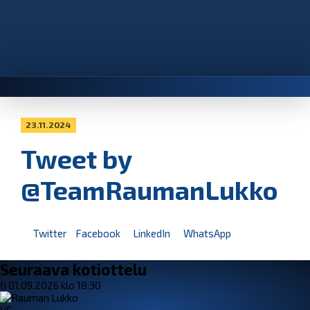
23.11.2024
Tweet by
@TeamRaumanLukko
Twitter
Facebook
LinkedIn
WhatsApp
Seuraava kotiottelu
ti 01.09.2026 klo 18:30