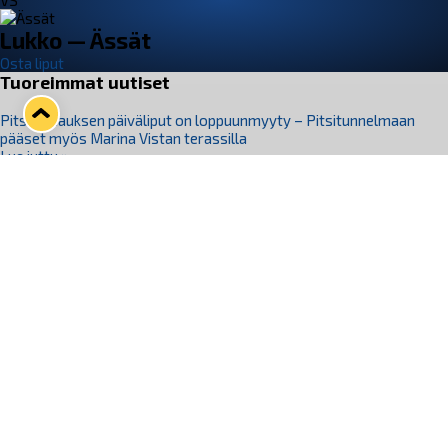
VS
Lukko — Ässät
Osta liput
Tuoreimmat uutiset
Pitsiturnauksen päiväliput on loppuunmyyty – Pitsitunnelmaan
pääset myös Marina Vistan terassilla
Lue juttu »
Lukko ja pirkanmaalainen vaatevalmistaja Nousu yhteistyöhön
Lue juttu »
Aapo Vanninen Nuorten Leijonien mukana
Lue juttu »
Rauman Lukko Oy on ostanut Marina Vista Oy:n liiketoiminnan
Raumalta
Lue juttu »
Varausviikonloppu oli kiireinen Jakub Florisille
Lue juttu »
Seuraa Lukkoa somessa