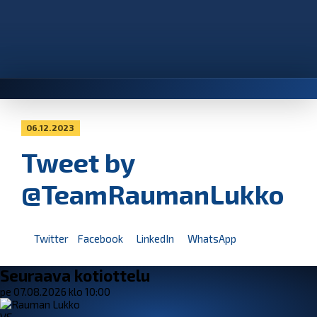
06.12.2023
Tweet by
@TeamRaumanLukko
Twitter
Facebook
LinkedIn
WhatsApp
Seuraava kotiottelu
pe 07.08.2026 klo 10:00