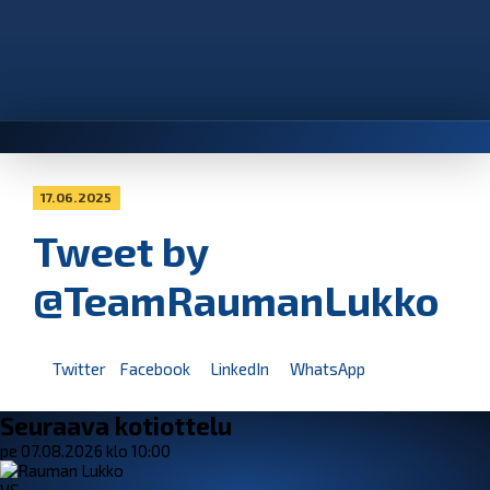
17.06.2025
Tweet by
@TeamRaumanLukko
Twitter
Facebook
LinkedIn
WhatsApp
Seuraava kotiottelu
pe 07.08.2026 klo 10:00