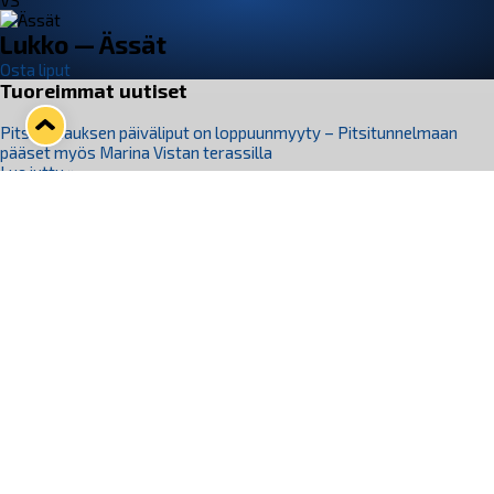
VS
Lukko — Ässät
Osta liput
Tuoreimmat uutiset
Pitsiturnauksen päiväliput on loppuunmyyty – Pitsitunnelmaan
pääset myös Marina Vistan terassilla
Lue juttu »
Lukko ja pirkanmaalainen vaatevalmistaja Nousu yhteistyöhön
Lue juttu »
Aapo Vanninen Nuorten Leijonien mukana
Lue juttu »
Rauman Lukko Oy on ostanut Marina Vista Oy:n liiketoiminnan
Raumalta
Lue juttu »
Varausviikonloppu oli kiireinen Jakub Florisille
Lue juttu »
Seuraa Lukkoa somessa