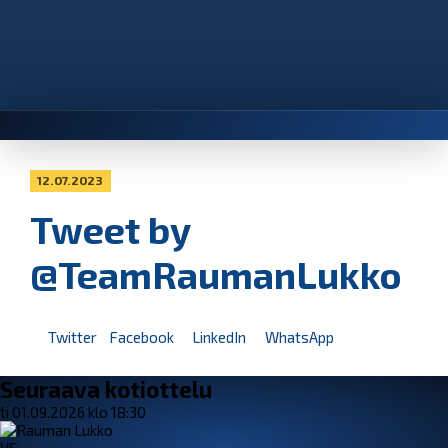
12.07.2023
Tweet by
@TeamRaumanLukko
Twitter
Facebook
LinkedIn
WhatsApp
Seuraava kotiottelu
ti 01.09.2026 klo 18:30