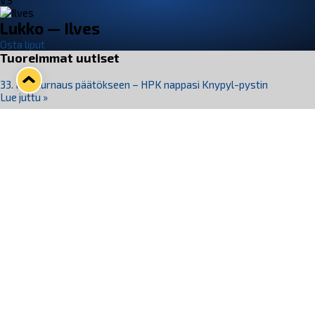
VS
Lukko — Ilves
Osta liput
Tuoreimmat uutiset
33. Pitsiturnaus päätökseen – HPK nappasi Knypyl-pystin
Lue juttu »
Otteluliput juhlakaudelle 26–27 nyt myynnissä!
Lue juttu »
Kiekko-Espoo voittaa historian ensimmäisen naisten
Pitsiturnauksen
Lue juttu »
Pitsiturnauksen päiväliput on loppuunmyyty – Pitsitunnelmaan
pääset myös Marina Vistan terassilla
Lue juttu »
Lukko ja pirkanmaalainen vaatevalmistaja Nousu yhteistyöhön
Lue juttu »
Seuraa Lukkoa somessa