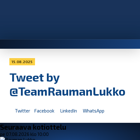
15.08.2025
Tweet by
@TeamRaumanLukko
Twitter
Facebook
LinkedIn
WhatsApp
Seuraava kotiottelu
pe 07.08.2026 klo 10:00