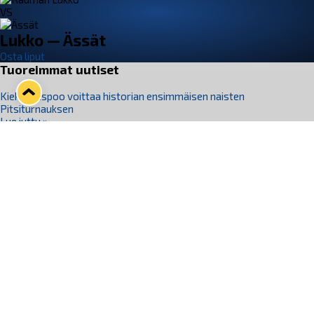
VS
Lukko — Ässät
Osta liput
Tuoreimmat uutiset
Kiekko-Espoo voittaa historian ensimmäisen naisten
Pitsiturnauksen
Lue juttu »
Pitsiturnauksen päiväliput on loppuunmyyty – Pitsitunnelmaan
pääset myös Marina Vistan terassilla
Lue juttu »
Lukko ja pirkanmaalainen vaatevalmistaja Nousu yhteistyöhön
Lue juttu »
Aapo Vanninen Nuorten Leijonien mukana
Lue juttu »
Rauman Lukko Oy on ostanut Marina Vista Oy:n liiketoiminnan
Raumalta
Lue juttu »