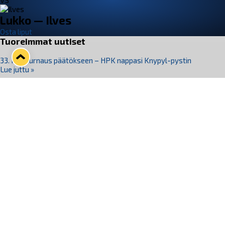
VS
Lukko — Ilves
Osta liput
Tuoreimmat uutiset
33. Pitsiturnaus päätökseen – HPK nappasi Knypyl-pystin
Lue juttu »
Otteluliput juhlakaudelle 26–27 nyt myynnissä!
Lue juttu »
Kiekko-Espoo voittaa historian ensimmäisen naisten
Pitsiturnauksen
Lue juttu »
Pitsiturnauksen päiväliput on loppuunmyyty – Pitsitunnelmaan
pääset myös Marina Vistan terassilla
Lue juttu »
Lukko ja pirkanmaalainen vaatevalmistaja Nousu yhteistyöhön
Lue juttu »
Seuraa Lukkoa somessa