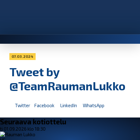
07.03.2024
Tweet by
@TeamRaumanLukko
Twitter
Facebook
LinkedIn
WhatsApp
Seuraava kotiottelu
ti 01.09.2026 klo 18:30