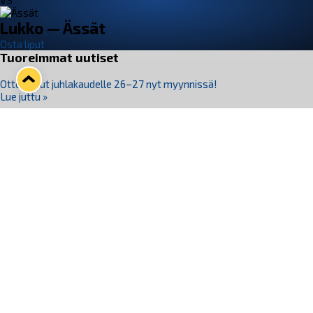
VS
Lukko — Ässät
Osta liput
Tuoreimmat uutiset
Otteluliput juhlakaudelle 26–27 nyt myynnissä!
Lue juttu »
Kiekko-Espoo voittaa historian ensimmäisen naisten
Pitsiturnauksen
Lue juttu »
Pitsiturnauksen päiväliput on loppuunmyyty – Pitsitunnelmaan
pääset myös Marina Vistan terassilla
Lue juttu »
Lukko ja pirkanmaalainen vaatevalmistaja Nousu yhteistyöhön
Lue juttu »
Aapo Vanninen Nuorten Leijonien mukana
Lue juttu »
Seuraa Lukkoa somessa