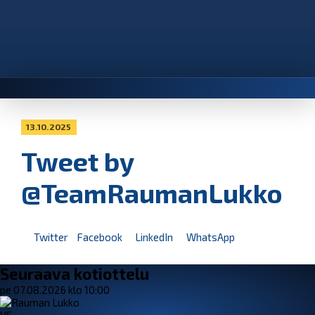
13.10.2025
Tweet by
@TeamRaumanLukko
Twitter
Facebook
LinkedIn
WhatsApp
Seuraava kotiottelu
pe 07.08.2026 klo 10:00