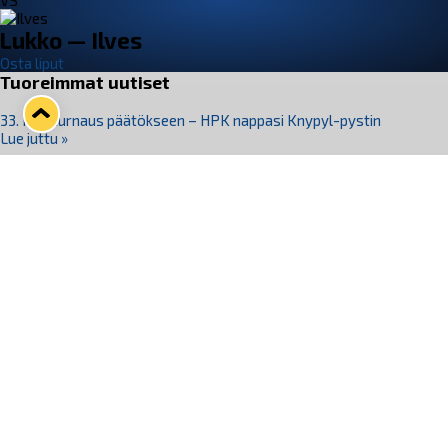
VS
Lukko — Ilves
Osta liput
Tuoreimmat uutiset
33. Pitsiturnaus päätökseen – HPK nappasi Knypyl-pystin
Lue juttu »
Otteluliput juhlakaudelle 26–27 nyt myynnissä!
Lue juttu »
Kiekko-Espoo voittaa historian ensimmäisen naisten
Pitsiturnauksen
Lue juttu »
Pitsiturnauksen päiväliput on loppuunmyyty – Pitsitunnelmaan
pääset myös Marina Vistan terassilla
Lue juttu »
Lukko ja pirkanmaalainen vaatevalmistaja Nousu yhteistyöhön
Lue juttu »
Seuraa Lukkoa somessa