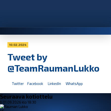
10.02.2024
Tweet by
@TeamRaumanLukko
Twitter
Facebook
LinkedIn
WhatsApp
Seuraava kotiottelu
ti 01.09.2026 klo 18:30