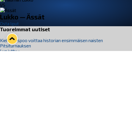
VS
Lukko — Ässät
Osta liput
Tuoreimmat uutiset
Kiekko-Espoo voittaa historian ensimmäisen naisten
Pitsiturnauksen
Lue juttu »
Pitsiturnauksen päiväliput on loppuunmyyty – Pitsitunnelmaan
pääset myös Marina Vistan terassilla
Lue juttu »
Lukko ja pirkanmaalainen vaatevalmistaja Nousu yhteistyöhön
Lue juttu »
Aapo Vanninen Nuorten Leijonien mukana
Lue juttu »
Rauman Lukko Oy on ostanut Marina Vista Oy:n liiketoiminnan
Raumalta
Lue juttu »