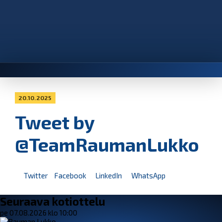
20.10.2025
Tweet by
@TeamRaumanLukko
Twitter
Facebook
LinkedIn
WhatsApp
Seuraava kotiottelu
pe 07.08.2026 klo 10:00