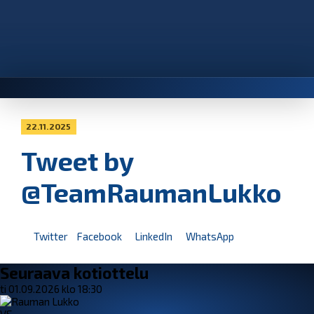
22.11.2025
Tweet by
@TeamRaumanLukko
Twitter
Facebook
LinkedIn
WhatsApp
Seuraava kotiottelu
ti 01.09.2026 klo 18:30