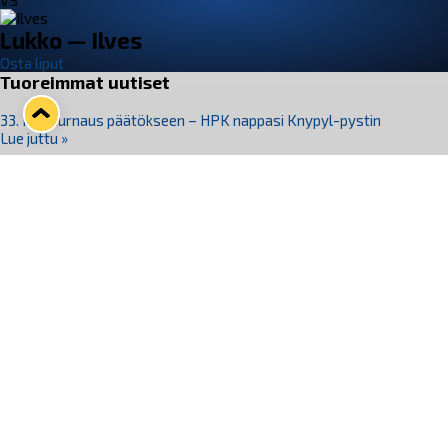
VS
Lukko — Ilves
Osta liput
Tuoreimmat uutiset
33. Pitsiturnaus päätökseen – HPK nappasi Knypyl-pystin
Lue juttu »
Otteluliput juhlakaudelle 26–27 nyt myynnissä!
Lue juttu »
Kiekko-Espoo voittaa historian ensimmäisen naisten
Pitsiturnauksen
Lue juttu »
Pitsiturnauksen päiväliput on loppuunmyyty – Pitsitunnelmaan
pääset myös Marina Vistan terassilla
Lue juttu »
Lukko ja pirkanmaalainen vaatevalmistaja Nousu yhteistyöhön
Lue juttu »
Seuraa Lukkoa somessa