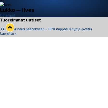
VS
Lukko — Ilves
Osta liput
Tuoreimmat uutiset
33. Pitsiturnaus päätökseen – HPK nappasi Knypyl-pystin
Lue juttu »
Otteluliput juhlakaudelle 26–27 nyt myynnissä!
Lue juttu »
Kiekko-Espoo voittaa historian ensimmäisen naisten
Pitsiturnauksen
Lue juttu »
Pitsiturnauksen päiväliput on loppuunmyyty – Pitsitunnelmaan
pääset myös Marina Vistan terassilla
Lue juttu »
Lukko ja pirkanmaalainen vaatevalmistaja Nousu yhteistyöhön
Lue juttu »
Seuraa Lukkoa somessa