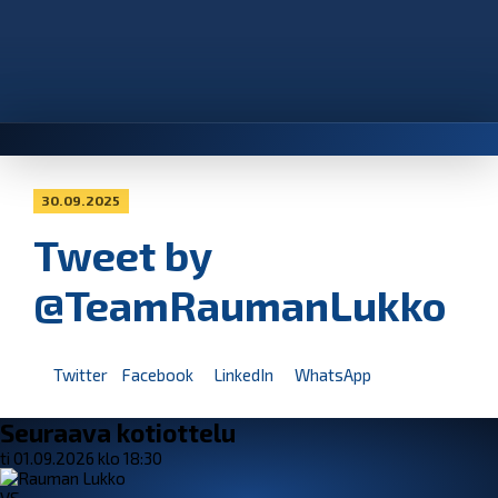
30.09.2025
Tweet by
@TeamRaumanLukko
Twitter
Facebook
LinkedIn
WhatsApp
Seuraava kotiottelu
ti 01.09.2026 klo 18:30