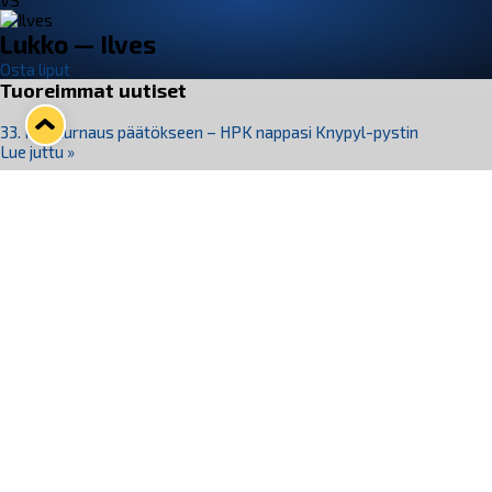
VS
Lukko — Ilves
Osta liput
Tuoreimmat uutiset
33. Pitsiturnaus päätökseen – HPK nappasi Knypyl-pystin
Lue juttu »
Otteluliput juhlakaudelle 26–27 nyt myynnissä!
Lue juttu »
Kiekko-Espoo voittaa historian ensimmäisen naisten
Pitsiturnauksen
Lue juttu »
Pitsiturnauksen päiväliput on loppuunmyyty – Pitsitunnelmaan
pääset myös Marina Vistan terassilla
Lue juttu »
Lukko ja pirkanmaalainen vaatevalmistaja Nousu yhteistyöhön
Lue juttu »
Seuraa Lukkoa somessa