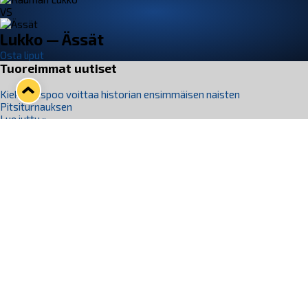
VS
Lukko — Ässät
Osta liput
Tuoreimmat uutiset
Kiekko-Espoo voittaa historian ensimmäisen naisten
Pitsiturnauksen
Lue juttu »
Pitsiturnauksen päiväliput on loppuunmyyty – Pitsitunnelmaan
pääset myös Marina Vistan terassilla
Lue juttu »
Lukko ja pirkanmaalainen vaatevalmistaja Nousu yhteistyöhön
Lue juttu »
Aapo Vanninen Nuorten Leijonien mukana
Lue juttu »
Rauman Lukko Oy on ostanut Marina Vista Oy:n liiketoiminnan
Raumalta
Lue juttu »