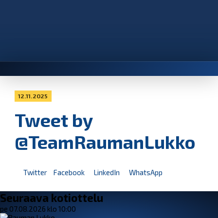
12.11.2025
Tweet by
@TeamRaumanLukko
Twitter
Facebook
LinkedIn
WhatsApp
Seuraava kotiottelu
pe 07.08.2026 klo 10:00