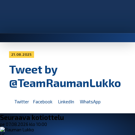
21.08.2025
Tweet by
@TeamRaumanLukko
Twitter
Facebook
LinkedIn
WhatsApp
Seuraava kotiottelu
pe 07.08.2026 klo 10:00