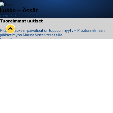
VS
Lukko — Ässät
Osta liput
Tuoreimmat uutiset
Pitsiturnauksen päiväliput on loppuunmyyty – Pitsitunnelmaan
pääset myös Marina Vistan terassilla
Lue juttu »
Lukko ja pirkanmaalainen vaatevalmistaja Nousu yhteistyöhön
Lue juttu »
Aapo Vanninen Nuorten Leijonien mukana
Lue juttu »
Rauman Lukko Oy on ostanut Marina Vista Oy:n liiketoiminnan
Raumalta
Lue juttu »
Varausviikonloppu oli kiireinen Jakub Florisille
Lue juttu »
Seuraa Lukkoa somessa