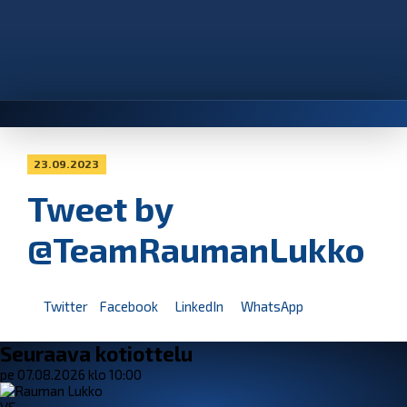
23.09.2023
Tweet by
@TeamRaumanLukko
Twitter
Facebook
LinkedIn
WhatsApp
Seuraava kotiottelu
pe 07.08.2026 klo 10:00