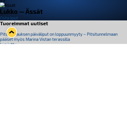
VS
Lukko — Ässät
Osta liput
Tuoreimmat uutiset
Pitsiturnauksen päiväliput on loppuunmyyty – Pitsitunnelmaan
pääset myös Marina Vistan terassilla
Lue juttu »
Lukko ja pirkanmaalainen vaatevalmistaja Nousu yhteistyöhön
Lue juttu »
Aapo Vanninen Nuorten Leijonien mukana
Lue juttu »
Rauman Lukko Oy on ostanut Marina Vista Oy:n liiketoiminnan
Raumalta
Lue juttu »
Varausviikonloppu oli kiireinen Jakub Florisille
Lue juttu »
Seuraa Lukkoa somessa