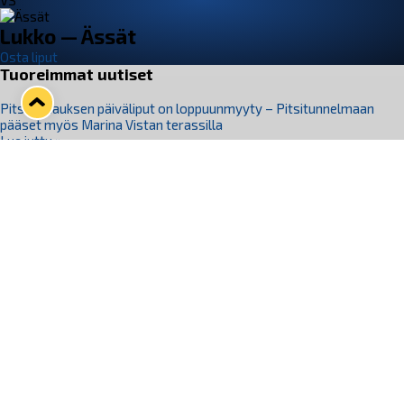
VS
Lukko — Ässät
Osta liput
Tuoreimmat uutiset
Pitsiturnauksen päiväliput on loppuunmyyty – Pitsitunnelmaan
pääset myös Marina Vistan terassilla
Lue juttu »
Lukko ja pirkanmaalainen vaatevalmistaja Nousu yhteistyöhön
Lue juttu »
Aapo Vanninen Nuorten Leijonien mukana
Lue juttu »
Rauman Lukko Oy on ostanut Marina Vista Oy:n liiketoiminnan
Raumalta
Lue juttu »
Varausviikonloppu oli kiireinen Jakub Florisille
Lue juttu »
Seuraa Lukkoa somessa