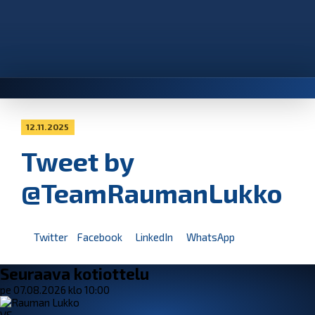
12.11.2025
Tweet by
@TeamRaumanLukko
Twitter
Facebook
LinkedIn
WhatsApp
Seuraava kotiottelu
pe 07.08.2026 klo 10:00